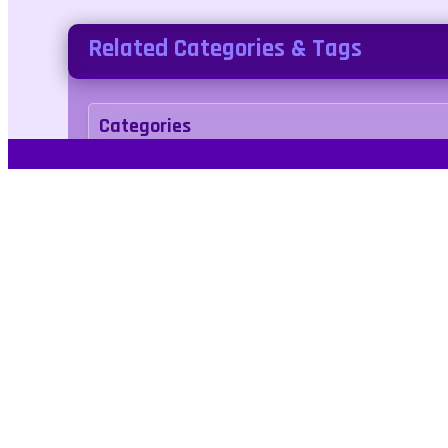
Related Categories & Tags
Categories
Adventure
Tags
ancient
animal
arena
arcade
3d
No 