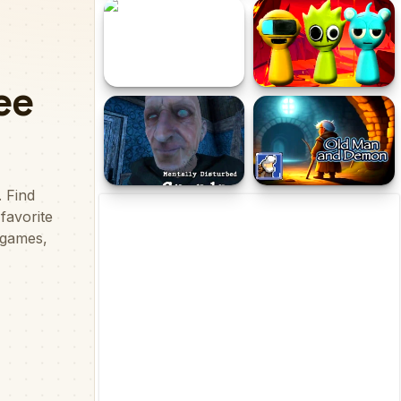
Friends Pug
Obby Draw to Escape
Grand Theft NY
Sprunki Murdered
Incredibox
Mentally Disturbed
Old Man and Demon
Grandpa The Asylum