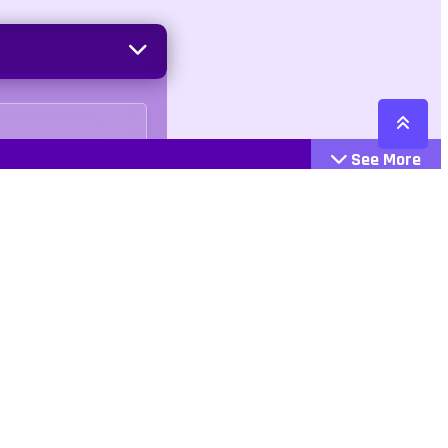
See More
Cattegories
Contact
Action
+447407113033